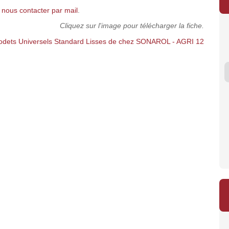
/
nous contacter par mail
.
Cliquez sur l'image pour télécharger la fiche.
INTER-TECH PINCE /
AGRI MANUTENTION
TRIEUR-
G...
PIQ...
R
2 100 €
4 