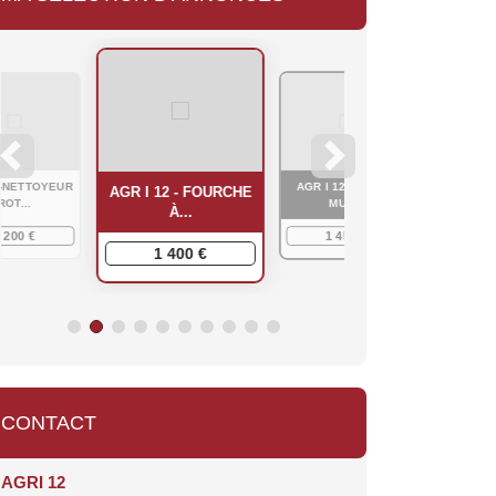
NETTOYEUR
AGR I 12 - GODET
AGRI 12
AGR I 12 - FOURCHE
OT...
MUL...
À...
200 €
1 450 €
1 
1 400 €
CONTACT
AGRI 12