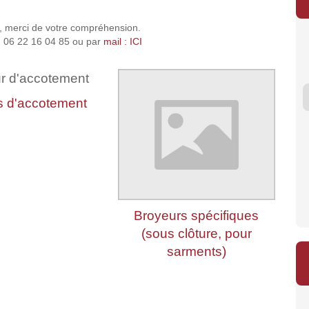
, merci de votre compréhension.
 06 22 16 04 85 ou par
mail : ICI
s d'accotement
INTER-TECH PINCE /
AGRI MANUTENTION
AGR I 12 
G...
PIQ...
2 100 €
1 
Broyeurs spécifiques
(sous clôture, pour
sarments)